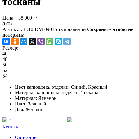
тосканы
Цена:
38 000 ₽
(
0
/
0
)
Артикул:
1510-DM-090
Есть в наличии
Сохраните чтобы не
потерять:
Размер:
46
48
50
52
54
Цвет капюшона, отделки
: Синий, Красный
Материал капюшона, отделки
: Тоскана
Материал
: Ягненок
Цвет
: Зеленый
Для
: Женщин
Купить
Описание