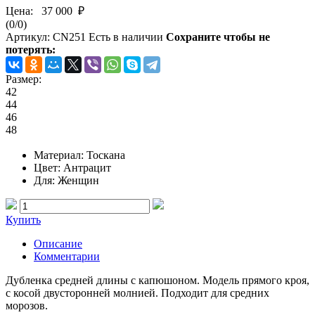
Цена:
37 000 ₽
(
0
/
0
)
Артикул:
CN251
Есть в наличии
Сохраните чтобы не
потерять:
Размер:
42
44
46
48
Материал
: Тоскана
Цвет
: Антрацит
Для
: Женщин
Купить
Описание
Комментарии
Дубленка средней длины с капюшоном. Модель прямого кроя,
с косой двусторонней молнией. Подходит для средних
морозов.