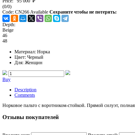
Price:
95 000 ₽
(
0
/
0
)
Code:
CN266
Available
Сохраните чтобы не потерять:
Depth:
Beige
46
48
Материал
: Норка
Цвет
: Черный
Для
: Женщин
Buy
Description
Comments
Норковое пальто с воротником-стойкой. Прямой силуэт, полная
Отзывы покупателей