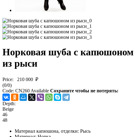
Норковая шуба с капюшоном
из рыси
Price:
210 000 ₽
(
0
/
0
)
Code:
CN260
Available
Сохраните чтобы не потерять:
Depth:
Beige
46
48
Материал капюшона, отделки
: Рысь
Материал
: Норка