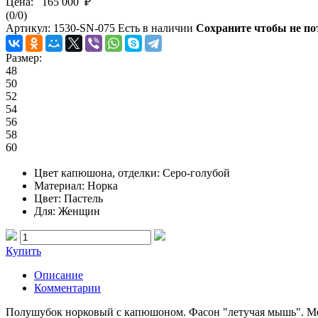
Цена:
165 000 ₽
(
0
/
0
)
Артикул:
1530-SN-075
Есть в наличии
Сохраните чтобы не по
Размер:
48
50
52
54
56
58
60
Цвет капюшона, отделки
: Серо-голубой
Материал
: Норка
Цвет
: Пастель
Для
: Женщин
Купить
Описание
Комментарии
Полушубок норковый с капюшоном. Фасон "летучая мышь". Ме