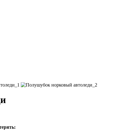
ди
терять: