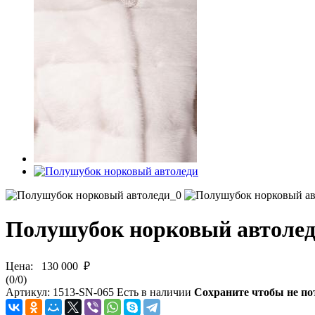
Полушубок норковый автоле
Цена:
130 000 ₽
(
0
/
0
)
Артикул:
1513-SN-065
Есть в наличии
Сохраните чтобы не по