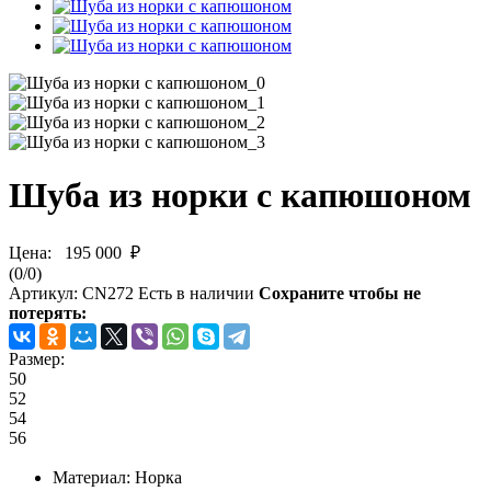
Шуба из норки с капюшоном
Цена:
195 000 ₽
(
0
/
0
)
Артикул:
CN272
Есть в наличии
Сохраните чтобы не
потерять:
Размер:
50
52
54
56
Материал
: Норка